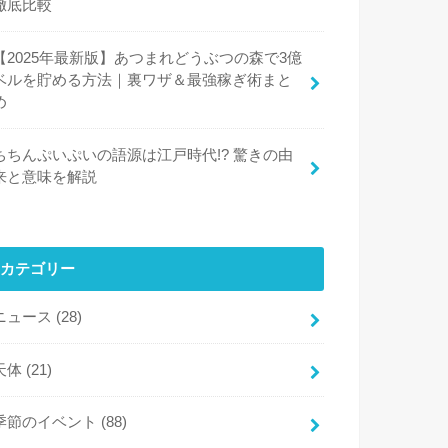
徹底比較
【2025年最新版】あつまれどうぶつの森で3億
ベルを貯める方法｜裏ワザ＆最強稼ぎ術まと
め
ちちんぷいぷいの語源は江戸時代!? 驚きの由
来と意味を解説
カテゴリー
ニュース
(28)
天体
(21)
季節のイベント
(88)