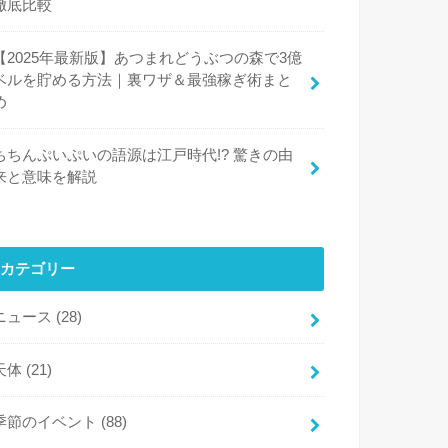
徹底比較
【2025年最新版】あつまれどうぶつの森で3億
ベルを貯める方法｜裏ワザ＆最強稼ぎ術まと
め
ちちんぷいぷいの語源は江戸時代!? 驚きの由
来と意味を解説
カテゴリー
ニュース
(28)
天体
(21)
季節のイベント
(88)