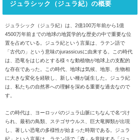
ジュラシック（ジュラ紀）の
概要
ジュラシック（ジュラ紀）は、2億100万年前から1億
4500万年前までの地球の地質学的な歴史の中で重要な位
置を占めている。ジュラ紀という言葉は、ラテン語で
「古代の」という意味のjurassicusに由来する。この時代
は、恐竜をはじめとする様々な動植物が地球上の支配的
な存在であった。この時代、地球は気候、地形、生物相
に大きな変化を経験し、新しい種が誕生した。ジュラ紀
は、私たちの自然界への理解を深める重要な過去なので
す。
この時代は、ヨーロッパのジュラ山脈にちなんで名づけ
られ、最初の鳥類、ステゴサウルス、巨大竜脚類が出現
し、著しい恐竜の多様性が始まった時期である。ジュラ
紀」という言葉は、ラテン語で「森」を意味する「ジュ