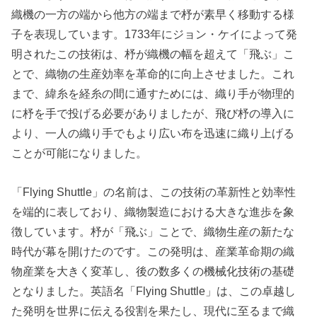
織機の一方の端から他方の端まで杼が素早く移動する様
子を表現しています。1733年にジョン・ケイによって発
明されたこの技術は、杼が織機の幅を超えて「飛ぶ」こ
とで、織物の生産効率を革命的に向上させました。これ
まで、緯糸を経糸の間に通すためには、織り手が物理的
に杼を手で投げる必要がありましたが、飛び杼の導入に
より、一人の織り手でもより広い布を迅速に織り上げる
ことが可能になりました。
「Flying Shuttle」の名前は、この技術の革新性と効率性
を端的に表しており、織物製造における大きな進歩を象
徴しています。杼が「飛ぶ」ことで、織物生産の新たな
時代が幕を開けたのです。この発明は、産業革命期の織
物産業を大きく変革し、後の数多くの機械化技術の基礎
となりました。英語名「Flying Shuttle」は、この卓越し
た発明を世界に伝える役割を果たし、現代に至るまで織