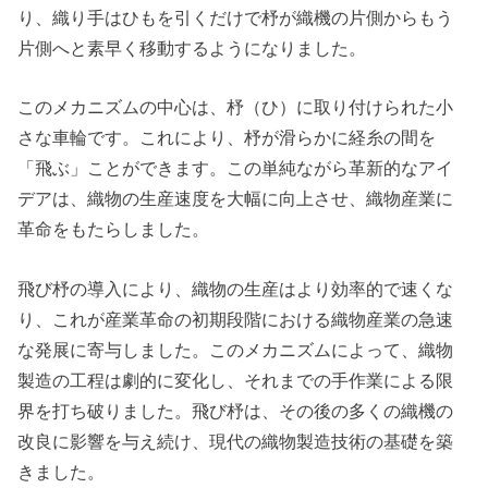
り、織り手はひもを引くだけで杼が織機の片側からもう
片側へと素早く移動するようになりました。
このメカニズムの中心は、杼（ひ）に取り付けられた小
さな車輪です。これにより、杼が滑らかに経糸の間を
「飛ぶ」ことができます。この単純ながら革新的なアイ
デアは、織物の生産速度を大幅に向上させ、織物産業に
革命をもたらしました。
飛び杼の導入により、織物の生産はより効率的で速くな
り、これが産業革命の初期段階における織物産業の急速
な発展に寄与しました。このメカニズムによって、織物
製造の工程は劇的に変化し、それまでの手作業による限
界を打ち破りました。飛び杼は、その後の多くの織機の
改良に影響を与え続け、現代の織物製造技術の基礎を築
きました。