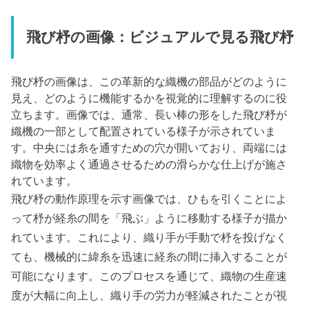
飛び杼の画像：ビジュアルで見る飛び杼
飛び杼の画像は、この革新的な織機の部品がどのように
見え、どのように機能するかを視覚的に理解するのに役
立ちます。画像では、通常、長い棒の形をした飛び杼が
織機の一部として配置されている様子が示されていま
す。中央には糸を通すための穴が開いており、両端には
織物を効率よく通過させるための滑らかな仕上げが施さ
れています。
飛び杼の動作原理を示す画像では、ひもを引くことによ
って杼が経糸の間を「飛ぶ」ように移動する様子が描か
れています。これにより、織り手が手動で杼を投げなく
ても、機械的に緯糸を迅速に経糸の間に挿入することが
可能になります。このプロセスを通じて、織物の生産速
度が大幅に向上し、織り手の労力が軽減されたことが視