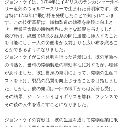
ジョン・ケイは、1704年にイギリスのランカシャー州ベ
リー近郊のウォルマーズリーで生まれた発明家です。彼
は特に1733年に飛び杼を発明したことで知られていま
す。この技術革新は、織物製造の効率を格段に向上さ
せ、産業革命期の織物業界に大きな影響を与えました。
飛び杼は、織機で緯糸を経糸の間に迅速に挿入すること
を可能にし、一人の労働者が以前よりも広い布を織るこ
とができるようになりました。
ジョン・ケイがこの発明を行った背景には、彼の革新へ
の情熱と、当時の織物製造の非効率性に対する深い理解
がありました。彼は自身の発明によって、織物の生産コ
ストを下げ、製品の品質を向上させることを目指しまし
た。しかし、彼の発明は一部の織工からは反発も受け、
その結果、ジョン・ケイはイギリスを離れ、フランスで
その後の人生を過ごすことになりました。
ジョン・ケイの貢献は、彼の生涯を通じて織物産業に限