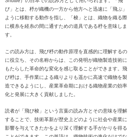
Shuttle）の日本での読み方として用いられます。「飛
び」とは、杼が織機の一方から他方へと迅速に「飛ぶ」
ように移動する動作を指し、「梭」とは、織物を織る際
に横糸を経糸の間に通すための道具である杼を意味しま
す。
この読み方は、飛び杼の動作原理を直感的に理解するの
に役立ち、その名称からは、この発明が織物製造技術に
もたらした革命的な変化を感じ取ることができます。飛
び杼は、手作業による織りよりも遥かに高速で織物を製
造できるようにし、産業革命期における織物産業の効率
化と発展に大きく貢献しました。
読者が「飛び梭」という言葉の読み方とその意味を理解
することで、技術革新が歴史上どのように社会や産業に
影響を与えてきたかをより深く理解する手がかりを得る
ことができます。この単語は、織物技術の進化だけでな