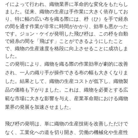
イによって行われ、織物業界に革命的な変化をもたらし
ました。従来、織物の生産は手作業に大きく依存してお
り、特に幅の広い布を織る際には、杼（ひ）を手で経糸
の間を通す作業が非常に時間がかかり、効率も悪かった
です。ジョン・ケイが発明した飛び杼は、この杼を自動
で経糸の間を「飛ばす」ことができるようにしたこと
で、織物の生産速度を格段に向上させることに成功しま
した。
この発明により、織物を織る際の作業効率が劇的に改善
され、一人の織り手が操作できる布の幅も大きくなりま
した。結果として、織物の生産コストが低下し、織物製
品の価格も下がりました。これは、織物を必要とする広
範な市場に大きな影響を与え、産業革命期における織物
業界の発展を加速させました。
飛び杼の発明は、単に織物の生産技術を改善しただけで
なく、工業化への道を切り開き、労働の機械化や生産性