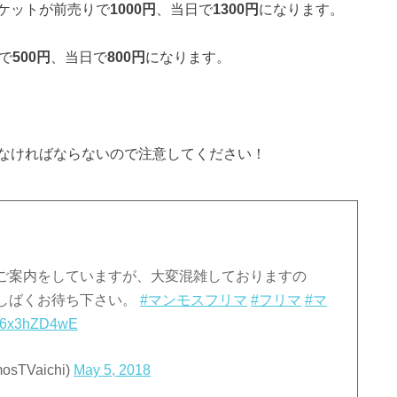
ケットが前売りで
1000円
、当日で
1300円
になります。
で
500円
、当日で
800円
になります。
なければならないので注意してください！
ご案内をしていますが、大変混雑しておりますの
しばくお待ち下さい。
#マンモスフリマ
#フリマ
#マ
m/86x3hZD4wE
TVaichi)
May 5, 2018