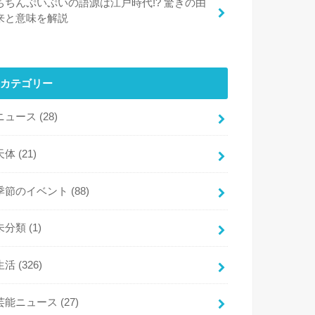
ちちんぷいぷいの語源は江戸時代!? 驚きの由
来と意味を解説
カテゴリー
ニュース
(28)
天体
(21)
季節のイベント
(88)
未分類
(1)
生活
(326)
芸能ニュース
(27)