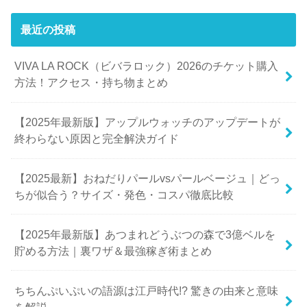
最近の投稿
VIVA LA ROCK（ビバラロック）2026のチケット購入
方法！アクセス・持ち物まとめ
【2025年最新版】アップルウォッチのアップデートが
終わらない原因と完全解決ガイド
【2025最新】おねだりパールvsパールベージュ｜どっ
ちが似合う？サイズ・発色・コスパ徹底比較
【2025年最新版】あつまれどうぶつの森で3億ベルを
貯める方法｜裏ワザ＆最強稼ぎ術まとめ
ちちんぷいぷいの語源は江戸時代!? 驚きの由来と意味
を解説