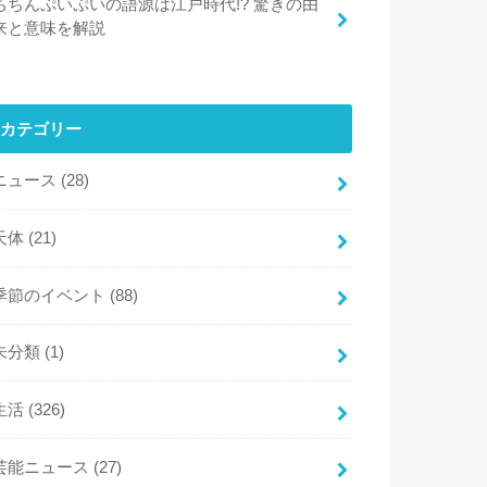
ちちんぷいぷいの語源は江戸時代!? 驚きの由
来と意味を解説
カテゴリー
ニュース
(28)
天体
(21)
季節のイベント
(88)
未分類
(1)
生活
(326)
芸能ニュース
(27)