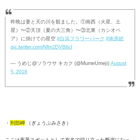
昨晩は妻と天の川を観ました。①南西（火星、土
星）〜②天頂（夏の大三角）〜③北東（カシオペ
ア）に掛けての星空
#白浜フラワーパーク
#南房総
pic.twitter.com/Nfm2DVB6cl
— うめじ@ソラウサ キカク (@MumeUmeji)
August
5, 2018
・
刑部岬
（ぎょうぶみさき）
ここは夜景スポットとして有名で切り立った断崖になっ