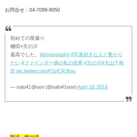
お問合せ：04-7099-9050
初めての星撮り
棚田×天の川
最高でした。
#photography
#写真好きな人と繫がり
たい
#ファインダー越の私の世界
#天の川
#大山千枚
田
pic.twitter.com/F2ztCRJfmu
— sato41@ooo (@sato41ooo)
April 18, 2018
・
勝浦 鯛の浦